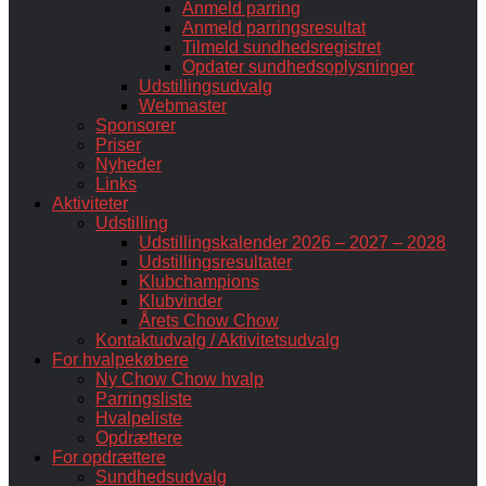
Anmeld parring
Anmeld parringsresultat
Tilmeld sundhedsregistret
Opdater sundhedsoplysninger
Udstillingsudvalg
Webmaster
Sponsorer
Priser
Nyheder
Links
Aktiviteter
Udstilling
Udstillingskalender 2026 – 2027 – 2028
Udstillingsresultater
Klubchampions
Klubvinder
Årets Chow Chow
Kontaktudvalg / Aktivitetsudvalg
For hvalpekøbere
Ny Chow Chow hvalp
Parringsliste
Hvalpeliste
Opdrættere
For opdrættere
Sundhedsudvalg