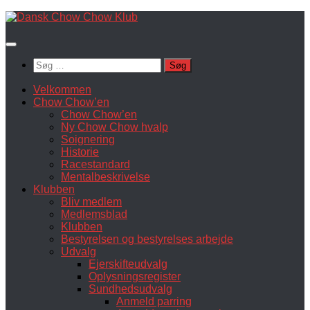
Skip
to
content
Søg
efter:
Velkommen
Chow Chow’en
Chow Chow’en
Ny Chow Chow hvalp
Soignering
Historie
Racestandard
Mentalbeskrivelse
Klubben
Bliv medlem
Medlemsblad
Klubben
Bestyrelsen og bestyrelses arbejde
Udvalg
Ejerskifteudvalg
Oplysningsregister
Sundhedsudvalg
Anmeld parring