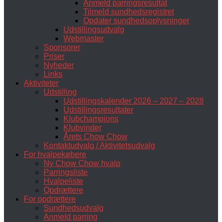
Anmeld parringsresultat
Tilmeld sundhedsregistret
Opdater sundhedsoplysninger
Udstillingsudvalg
Webmaster
Sponsorer
Priser
Nyheder
Links
Aktiviteter
Udstilling
Udstillingskalender 2026 – 2027 – 2028
Udstillingsresultater
Klubchampions
Klubvinder
Årets Chow Chow
Kontaktudvalg / Aktivitetsudvalg
For hvalpekøbere
Ny Chow Chow hvalp
Parringsliste
Hvalpeliste
Opdrættere
For opdrættere
Sundhedsudvalg
Anmeld parring