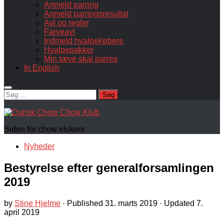
Anmeld parring
Anmeld parringsresultat
Avl og regler
Farveavl
Indmeld hvalpekøbere
Hvalpepakker
Min tæve skal parres
In English
Søg
efter:
Siden for chow elskere
Nyheder
Bestyrelse efter generalforsamlingen
2019
by
Stine Hjelme
· Published
31. marts 2019
· Updated
7.
april 2019