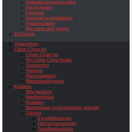
Anmeld parringsresultat
Avl og regler
Farveavl
Indmeld hvalpekøbere
Hvalpepakker
Min tæve skal parres
In English
Velkommen
Chow Chow’en
Chow Chow’en
Ny Chow Chow hvalp
Soignering
Historie
Racestandard
Mentalbeskrivelse
Klubben
Bliv medlem
Medlemsblad
Klubben
Bestyrelsen og bestyrelses arbejde
Udvalg
Ejerskifteudvalg
Oplysningsregister
Sundhedsudvalg