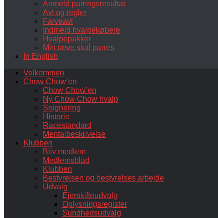
Anmeld parringsresultat
Avl og regler
Farveavl
Indmeld hvalpekøbere
Hvalpepakker
Min tæve skal parres
In English
Velkommen
Chow Chow’en
Chow Chow’en
Ny Chow Chow hvalp
Soignering
Historie
Racestandard
Mentalbeskrivelse
Klubben
Bliv medlem
Medlemsblad
Klubben
Bestyrelsen og bestyrelses arbejde
Udvalg
Ejerskifteudvalg
Oplysningsregister
Sundhedsudvalg