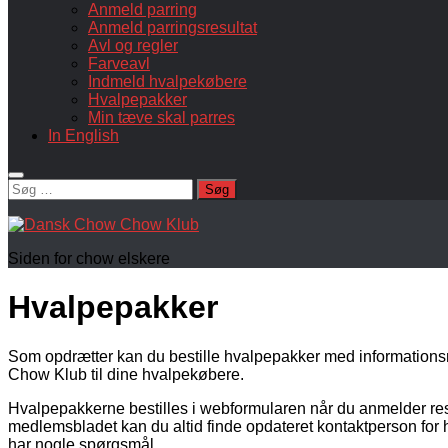
Anmeld parring
Anmeld parringsresultat
Avl og regler
Farveavl
Indmeld hvalpekøbere
Hvalpepakker
Min tæve skal parres
In English
Søg
efter:
Siden for chow elskere
Hvalpepakker
Som opdrætter kan du bestille hvalpepakker med informatio
Chow Klub til dine hvalpekøbere.
Hvalpepakkerne bestilles i webformularen når du anmelder resul
medlemsbladet kan du altid finde opdateret kontaktperson for
har nogle spørgsmål