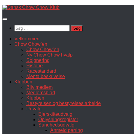
Skip
to
content
Søg
efter:
Velkommen
Chow Chow’en
Chow Chow’en
Ny Chow Chow hvalp
Soignering
Historie
Racestandard
Mentalbeskrivelse
Klubben
Bliv medlem
Medlemsblad
Klubben
Bestyrelsen og bestyrelses arbejde
Udvalg
Ejerskifteudvalg
Oplysningsregister
Sundhedsudvalg
Anmeld parring