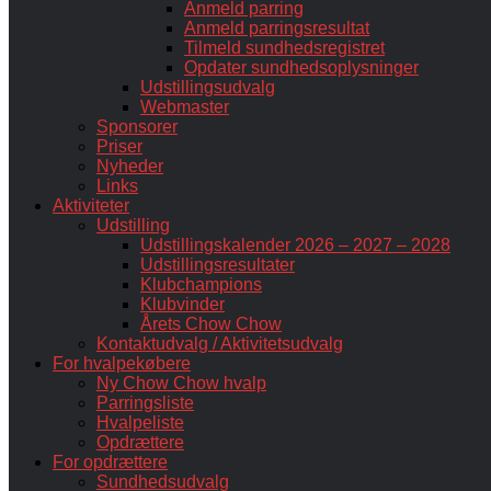
Anmeld parring
Anmeld parringsresultat
Tilmeld sundhedsregistret
Opdater sundhedsoplysninger
Udstillingsudvalg
Webmaster
Sponsorer
Priser
Nyheder
Links
Aktiviteter
Udstilling
Udstillingskalender 2026 – 2027 – 2028
Udstillingsresultater
Klubchampions
Klubvinder
Årets Chow Chow
Kontaktudvalg / Aktivitetsudvalg
For hvalpekøbere
Ny Chow Chow hvalp
Parringsliste
Hvalpeliste
Opdrættere
For opdrættere
Sundhedsudvalg