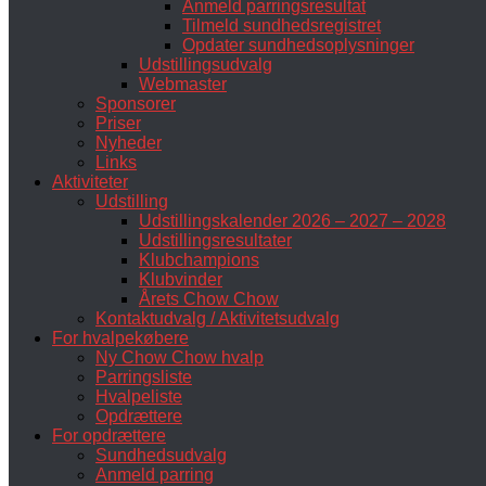
Anmeld parringsresultat
Tilmeld sundhedsregistret
Opdater sundhedsoplysninger
Udstillingsudvalg
Webmaster
Sponsorer
Priser
Nyheder
Links
Aktiviteter
Udstilling
Udstillingskalender 2026 – 2027 – 2028
Udstillingsresultater
Klubchampions
Klubvinder
Årets Chow Chow
Kontaktudvalg / Aktivitetsudvalg
For hvalpekøbere
Ny Chow Chow hvalp
Parringsliste
Hvalpeliste
Opdrættere
For opdrættere
Sundhedsudvalg
Anmeld parring