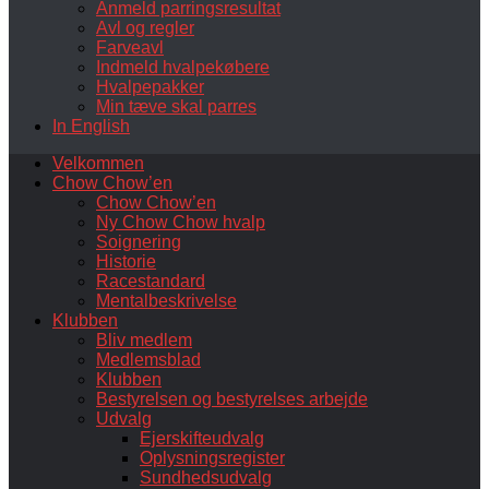
Anmeld parringsresultat
Avl og regler
Farveavl
Indmeld hvalpekøbere
Hvalpepakker
Min tæve skal parres
In English
Velkommen
Chow Chow’en
Chow Chow’en
Ny Chow Chow hvalp
Soignering
Historie
Racestandard
Mentalbeskrivelse
Klubben
Bliv medlem
Medlemsblad
Klubben
Bestyrelsen og bestyrelses arbejde
Udvalg
Ejerskifteudvalg
Oplysningsregister
Sundhedsudvalg