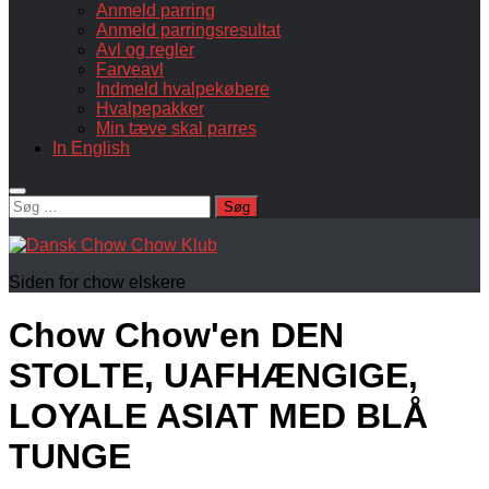
Anmeld parring
Anmeld parringsresultat
Avl og regler
Farveavl
Indmeld hvalpekøbere
Hvalpepakker
Min tæve skal parres
In English
Søg
efter:
Siden for chow elskere
Chow Chow'en
DEN
STOLTE, UAFHÆNGIGE,
LOYALE ASIAT MED BLÅ
TUNGE