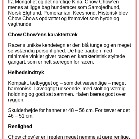
fra Mongoliet og det nordlige Kina. Chow Chow’en
menes at ligge bag hunderacer som Samojedhund,
Norsk Elghund, Pomeranian, Keeshond. Historisk blev
Chow Chows opdrættet og fremavlet som hyrde og
vagthunde.
Chow Chow’ens karaktertræk
Racens unikke kendetegn er den blå tunge og en meget
selvstændig personlighed. De lige bagben med
minimale vinkler giver racen en karakteristisk styltede
gangart, som er helt særegen for racen.
Helhedsindtryk
Kompakt, tætbygget og – som det væsentlige – meget
harmonisk. Løveagtigt udseende, med stolt og værdig
holdning og godt sat sammen. Halen bæres godt over
ryggen.
Skulderhøjde for hanner er 48 – 56 cm. For tæver er det
46 – 51 cm.
Renlighed
Chow chow’er er i reglen meget nemme at gøre renlige.