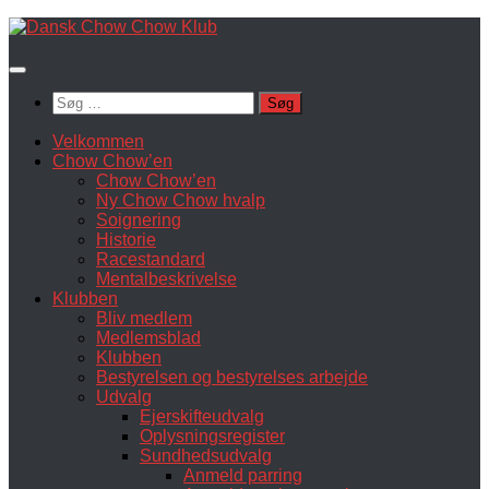
Skip
to
content
Søg
efter:
Velkommen
Chow Chow’en
Chow Chow’en
Ny Chow Chow hvalp
Soignering
Historie
Racestandard
Mentalbeskrivelse
Klubben
Bliv medlem
Medlemsblad
Klubben
Bestyrelsen og bestyrelses arbejde
Udvalg
Ejerskifteudvalg
Oplysningsregister
Sundhedsudvalg
Anmeld parring