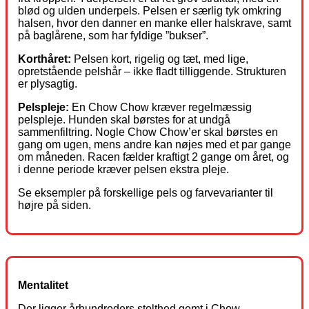
blød og ulden underpels. Pelsen er særlig tyk omkring
halsen, hvor den danner en manke eller halskrave, samt
på baglårene, som har fyldige ”bukser”.
Korthåret:
Pelsen kort, rigelig og tæt, med lige,
opretstående pelshår – ikke fladt tilliggende. Strukturen
er plysagtig.
Pelspleje:
En Chow Chow kræver regelmæssig
pelspleje. Hunden skal børstes for at undgå
sammenfiltring. Nogle Chow Chow’er skal børstes en
gang om ugen, mens andre kan nøjes med et par gange
om måneden. Racen fælder kraftigt 2 gange om året, og
i denne periode kræver pelsen ekstra pleje.
Se eksempler på forskellige pels og farvevarianter til
højre på siden.
Mentalitet
Der ligger århundreders stolthed gemt i Chow