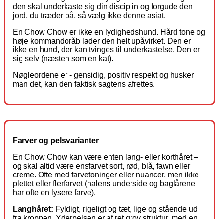
den skal underkaste sig din disciplin og forgude den
jord, du træder på, så vælg ikke denne asiat.
En Chow Chow er ikke en lydighedshund. Hård tone og
høje kommandoråb lader den helt upåvirket. Den er
ikke en hund, der kan tvinges til underkastelse. Den er
sig selv (næsten som en kat).
Nøgleordene er - gensidig, positiv respekt og husker
man det, kan den faktisk sagtens afrettes.
Farver og pelsvarianter
En Chow Chow kan være enten lang- eller korthåret –
og skal altid være ensfarvet sort, rød, blå, fawn eller
creme. Ofte med farvetoninger eller nuancer, men ikke
plettet eller flerfarvet (halens underside og baglårene
har ofte en lysere farve).
Langhåret:
Fyldigt, rigeligt og tæt, lige og stående ud
fra kroppen. Yderpelsen er af ret grov struktur, med en