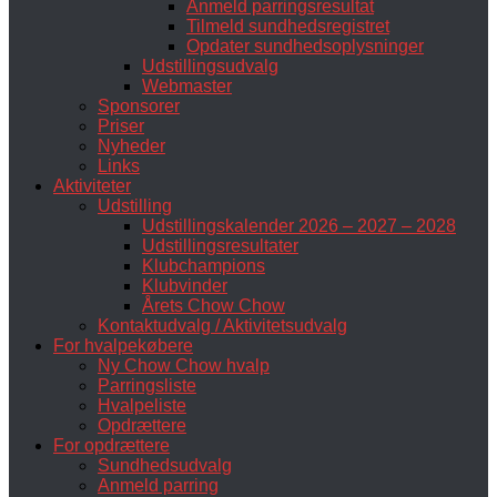
Anmeld parringsresultat
Tilmeld sundhedsregistret
Opdater sundhedsoplysninger
Udstillingsudvalg
Webmaster
Sponsorer
Priser
Nyheder
Links
Aktiviteter
Udstilling
Udstillingskalender 2026 – 2027 – 2028
Udstillingsresultater
Klubchampions
Klubvinder
Årets Chow Chow
Kontaktudvalg / Aktivitetsudvalg
For hvalpekøbere
Ny Chow Chow hvalp
Parringsliste
Hvalpeliste
Opdrættere
For opdrættere
Sundhedsudvalg
Anmeld parring