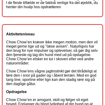
I de fleste tilfælde er de faktisk renlige fra det øjeblik, du
henter din hvalp hos opdrætteren
Aktivitetsniveau
Chow Chow’en kræver ikke megen motion, men den vil
meget gerne lige ud og "læse avisen". Naturligvis har
den brug for nye impulser og oplevelser, så gør dig selv
den tjeneste og tag din hund med ud på opdagelse.
Chow Chow’en elsker en tur i skoven eller ved andre
naturområder.
Chow Chow’ens vågne jagtinstinkt gør det tilrådeligt at
føre den i snor på gader og i åbent terræn. Med en god
lang line, sporline eller lign kan den stadig røre sig på
den daglige gåtur.
Opdragelse
Chow Chow’en er arrogant, stolt og følger sit eget
hoved. Forlanger du blind lydighed af din hund og at