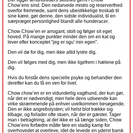
Chow’ens sind. Den nedarvede mistro og reserverthed
overfor fremmede, samt dens ubestikkelige troskab til
sine kære, gør denne, den sidste individualist, til en
særpræget personlighed blandt alle hunderacer.
Chow Chow’en er arrogant, stolt og følger sit eget
hoved. På mange punkter minder den om en kat og
lever efter konceptet ”jeg er sgu’ min egen”.
Den vil dø for dig, men ikke altid lystre dig.
Den vil følges med dig, men ikke ligefrem i hælene på
dig.
Hvis du forstår dens specielle psyke og behandler den
derefter kan du få en ven for livet.
Chow chow’en er en vidunderlig vagthund, der kun gør,
når det er nødvendigt, men hele dens udseende kan
virke skræmmende på enhver uvelkommen besøgende.
Den er ikke angrebslysten; vil helst blot trække sig
tilbage, og forlader ofte stuen, når der er gæster. Tager
man i betragtning, at det ikke er så længe siden, Chow
Chow’ens forfædre måtte føre en stadig kamp for
overhovedet at overleve, idet de levede en yderst barsk