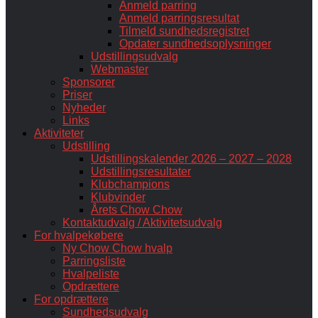
Anmeld parring
Anmeld parringsresultat
Tilmeld sundhedsregistret
Opdater sundhedsoplysninger
Udstillingsudvalg
Webmaster
Sponsorer
Priser
Nyheder
Links
Aktiviteter
Udstilling
Udstillingskalender 2026 – 2027 – 2028
Udstillingsresultater
Klubchampions
Klubvinder
Årets Chow Chow
Kontaktudvalg / Aktivitetsudvalg
For hvalpekøbere
Ny Chow Chow hvalp
Parringsliste
Hvalpeliste
Opdrættere
For opdrættere
Sundhedsudvalg