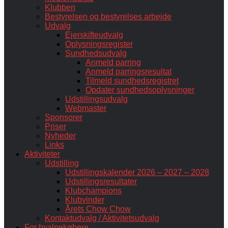
Klubben
Bestyrelsen og bestyrelses arbejde
Udvalg
Ejerskifteudvalg
Oplysningsregister
Sundhedsudvalg
Anmeld parring
Anmeld parringsresultat
Tilmeld sundhedsregistret
Opdater sundhedsoplysninger
Udstillingsudvalg
Webmaster
Sponsorer
Priser
Nyheder
Links
Aktiviteter
Udstilling
Udstillingskalender 2026 – 2027 – 2028
Udstillingsresultater
Klubchampions
Klubvinder
Årets Chow Chow
Kontaktudvalg / Aktivitetsudvalg
For hvalpekøbere