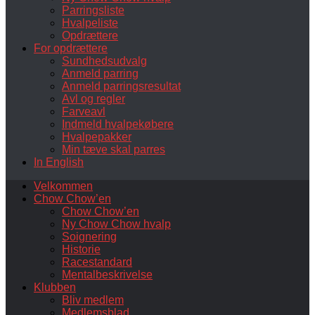
Parringsliste
Hvalpeliste
Opdrættere
For opdrættere
Sundhedsudvalg
Anmeld parring
Anmeld parringsresultat
Avl og regler
Farveavl
Indmeld hvalpekøbere
Hvalpepakker
Min tæve skal parres
In English
Velkommen
Chow Chow’en
Chow Chow’en
Ny Chow Chow hvalp
Soignering
Historie
Racestandard
Mentalbeskrivelse
Klubben
Bliv medlem
Medlemsblad