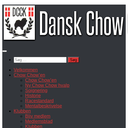
Skip
to
content
Søg
efter:
Velkommen
Chow Chow’en
Chow Chow’en
Ny Chow Chow hvalp
Soignering
Historie
Racestandard
Mentalbeskrivelse
Klubben
Bliv medlem
Medlemsblad
Klubben