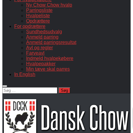
Ny Chow Chow hvalp
Parringsliste
Hvalpeliste
Opdrættere
For opdrættere
Sundhedsudvalg
Anmeld parring
Anmeld parringsresultat
Avl og regler
Farveavl
Indmeld hvalpekøbere
Hvalpepakker
Min tæve skal parres
In English
Søg
efter: