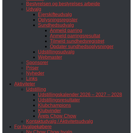
Bestyrelsen og bestyrelses arbejde
Udvalg
Ejerskifteudvalg
Oplysningsregister
Sundhedsudvalg
Anmeld parring
Anmeld parringsresultat
Tilmeld sundhedsregistret
Opdater sundhedsoplysninger
Udstillingsudvalg
Webmaster
Sponsorer
Priser
Nyheder
Links
Aktiviteter
Udstilling
Udstillingskalender 2026 – 2027 – 2028
Udstillingsresultater
Klubchampions
Klubvinder
Årets Chow Chow
Kontaktudvalg / Aktivitetsudvalg
For hvalpekøbere
Ny Chow Chow hvalp