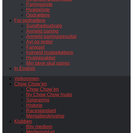
Parringsliste
Hvalpeliste
Opdrættere
For opdrættere
Sundhedsudvalg
Anmeld parring
Anmeld parringsresultat
Avl og regler
Farveavl
Indmeld hvalpekøbere
Hvalpepakker
Min tæve skal parres
In English
Velkommen
Chow Chow’en
Chow Chow’en
Ny Chow Chow hvalp
Soignering
Historie
Racestandard
Mentalbeskrivelse
Klubben
Bliv medlem
Medlemsblad