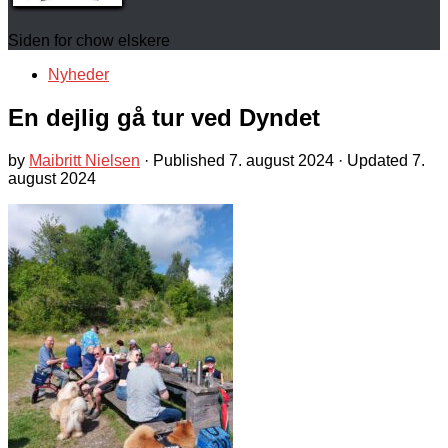
Siden for chow elskere
Nyheder
En dejlig gå tur ved Dyndet
by
Maibritt Nielsen
· Published
7. august 2024
· Updated
7.
august 2024