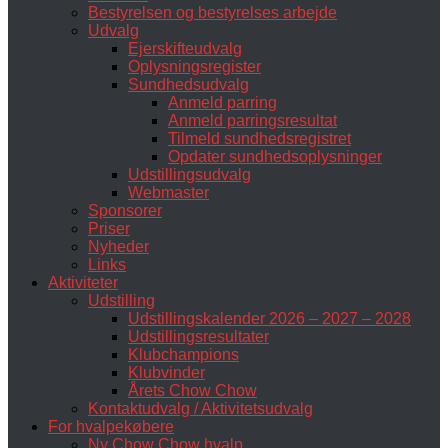
Bestyrelsen og bestyrelses arbejde
Udvalg
Ejerskifteudvalg
Oplysningsregister
Sundhedsudvalg
Anmeld parring
Anmeld parringsresultat
Tilmeld sundhedsregistret
Opdater sundhedsoplysninger
Udstillingsudvalg
Webmaster
Sponsorer
Priser
Nyheder
Links
Aktiviteter
Udstilling
Udstillingskalender 2026 – 2027 – 2028
Udstillingsresultater
Klubchampions
Klubvinder
Årets Chow Chow
Kontaktudvalg / Aktivitetsudvalg
For hvalpekøbere
Ny Chow Chow hvalp