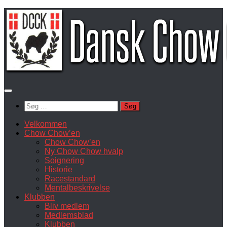
Skip
to
content
Søg
efter:
Velkommen
Chow Chow’en
Chow Chow’en
Ny Chow Chow hvalp
Soignering
Historie
Racestandard
Mentalbeskrivelse
Klubben
Bliv medlem
Medlemsblad
Klubben