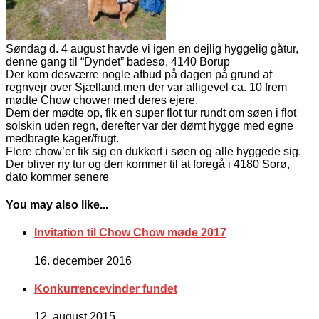
Søndag d. 4 august havde vi igen en dejlig hyggelig gåtur,
denne gang til “Dyndet” badesø, 4140 Borup
Der kom desværre nogle afbud på dagen på grund af
regnvejr over Sjælland,men der var alligevel ca. 10 frem
mødte Chow chower med deres ejere.
Dem der mødte op, fik en super flot tur rundt om søen i flot
solskin uden regn, derefter var der dømt hygge med egne
medbragte kager/frugt.
Flere chow’er fik sig en dukkert i søen og alle hyggede sig.
Der bliver ny tur og den kommer til at foregå i 4180 Sorø,
dato kommer senere
You may also like...
Invitation til Chow Chow møde 2017
16. december 2016
Konkurrencevinder fundet
12. august 2015