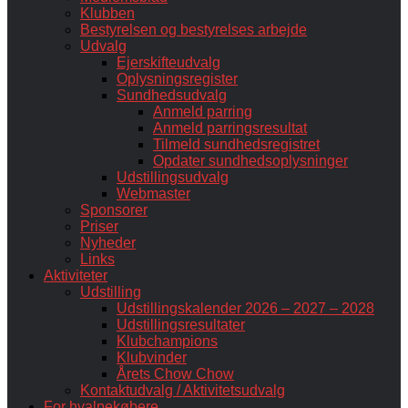
Klubben
Bestyrelsen og bestyrelses arbejde
Udvalg
Ejerskifteudvalg
Oplysningsregister
Sundhedsudvalg
Anmeld parring
Anmeld parringsresultat
Tilmeld sundhedsregistret
Opdater sundhedsoplysninger
Udstillingsudvalg
Webmaster
Sponsorer
Priser
Nyheder
Links
Aktiviteter
Udstilling
Udstillingskalender 2026 – 2027 – 2028
Udstillingsresultater
Klubchampions
Klubvinder
Årets Chow Chow
Kontaktudvalg / Aktivitetsudvalg
For hvalpekøbere