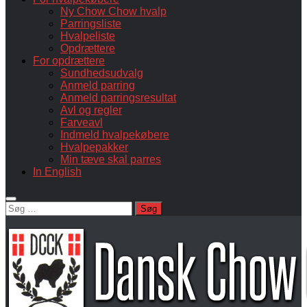
Ny Chow Chow hvalp
Parringsliste
Hvalpeliste
Opdrættere
For opdrættere
Sundhedsudvalg
Anmeld parring
Anmeld parringsresultat
Avl og regler
Farveavl
Indmeld hvalpekøbere
Hvalpepakker
Min tæve skal parres
In English
Søg
efter: