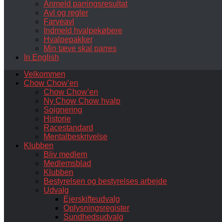
Anmeld parringsresultat
Avl og regler
Farveavl
Indmeld hvalpekøbere
Hvalpepakker
Min tæve skal parres
In English
Velkommen
Chow Chow’en
Chow Chow’en
Ny Chow Chow hvalp
Soignering
Historie
Racestandard
Mentalbeskrivelse
Klubben
Bliv medlem
Medlemsblad
Klubben
Bestyrelsen og bestyrelses arbejde
Udvalg
Ejerskifteudvalg
Oplysningsregister
Sundhedsudvalg