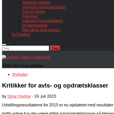
Anmeld parring
Anmeld parringsresultat
Avl og regler
Farveavl
Indmeld hvalpekøbere
Hvalpepakker
Min tæve skal parres
In English
Søg
efter:
Siden for chow elskere
Nyheder
Kritikker for avls- og opdrætsklasser
by
Stine Hjelme
·
19. juli 2015
Udstillingsresultaterne for 2015 er nu opdateret med resultater 
Indtil videre har der været stillet avls/opdrætsklasser på følgen