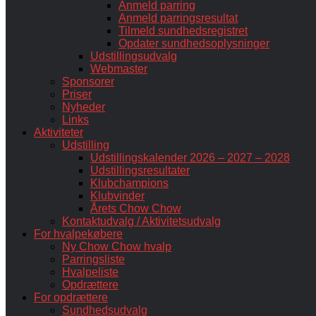
Anmeld parring
Anmeld parringsresultat
Tilmeld sundhedsregistret
Opdater sundhedsoplysninger
Udstillingsudvalg
Webmaster
Sponsorer
Priser
Nyheder
Links
Aktiviteter
Udstilling
Udstillingskalender 2026 – 2027 – 2028
Udstillingsresultater
Klubchampions
Klubvinder
Årets Chow Chow
Kontaktudvalg / Aktivitetsudvalg
For hvalpekøbere
Ny Chow Chow hvalp
Parringsliste
Hvalpeliste
Opdrættere
For opdrættere
Sundhedsudvalg