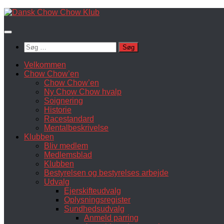
Skip
to
content
Søg
efter:
Velkommen
Chow Chow’en
Chow Chow’en
Ny Chow Chow hvalp
Soignering
Historie
Racestandard
Mentalbeskrivelse
Klubben
Bliv medlem
Medlemsblad
Klubben
Bestyrelsen og bestyrelses arbejde
Udvalg
Ejerskifteudvalg
Oplysningsregister
Sundhedsudvalg
Anmeld parring