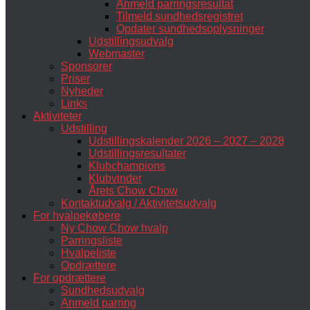
Anmeld parringsresultat
Tilmeld sundhedsregistret
Opdater sundhedsoplysninger
Udstillingsudvalg
Webmaster
Sponsorer
Priser
Nyheder
Links
Aktiviteter
Udstilling
Udstillingskalender 2026 – 2027 – 2028
Udstillingsresultater
Klubchampions
Klubvinder
Årets Chow Chow
Kontaktudvalg / Aktivitetsudvalg
For hvalpekøbere
Ny Chow Chow hvalp
Parringsliste
Hvalpeliste
Opdrættere
For opdrættere
Sundhedsudvalg
Anmeld parring