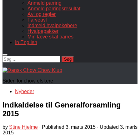
Anmeld parring
Anmeld parringsresultat
Avl og regler
Farveavl
Indmeld hvalpekøbere
Hvalpepakker
Min tæve skal parres
In English
Søg
efter:
Siden for chow elskere
Nyheder
Indkaldelse til Generalforsamling
2015
by
Stine Hjelme
· Published
3. marts 2015
· Updated
3. marts
2015