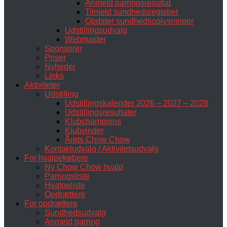
Anmeld parringsresultat
Tilmeld sundhedsregistret
Opdater sundhedsoplysninger
Udstillingsudvalg
Webmaster
Sponsorer
Priser
Nyheder
Links
Aktiviteter
Udstilling
Udstillingskalender 2026 – 2027 – 2028
Udstillingsresultater
Klubchampions
Klubvinder
Årets Chow Chow
Kontaktudvalg / Aktivitetsudvalg
For hvalpekøbere
Ny Chow Chow hvalp
Parringsliste
Hvalpeliste
Opdrættere
For opdrættere
Sundhedsudvalg
Anmeld parring