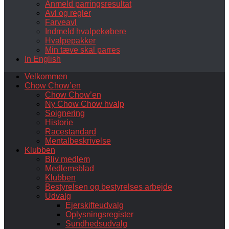
Anmeld parringsresultat
Avl og regler
Farveavl
Indmeld hvalpekøbere
Hvalpepakker
Min tæve skal parres
In English
Velkommen
Chow Chow’en
Chow Chow’en
Ny Chow Chow hvalp
Soignering
Historie
Racestandard
Mentalbeskrivelse
Klubben
Bliv medlem
Medlemsblad
Klubben
Bestyrelsen og bestyrelses arbejde
Udvalg
Ejerskifteudvalg
Oplysningsregister
Sundhedsudvalg