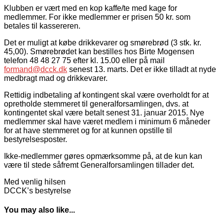
Klubben er vært med en kop kaffe/te med kage for
medlemmer. For ikke medlemmer er prisen 50 kr. som
betales til kassereren.
Det er muligt at købe drikkevarer og smørebrød (3 stk. kr.
45,00). Smørebrødet kan bestilles hos Birte Mogensen
telefon 48 48 27 75 efter kl. 15.00 eller på mail
formand@dcck.dk
senest 13. marts. Det er ikke tilladt at nyde
medbragt mad og drikkevarer.
Rettidig indbetaling af kontingent skal være overholdt for at
opretholde stemmeret til generalforsamlingen, dvs. at
kontingentet skal være betalt senest 31. januar 2015. Nye
medlemmer skal have været medlem i minimum 6 måneder
for at have stemmeret og for at kunnen opstille til
bestyrelsesposter.
Ikke-medlemmer gøres opmærksomme på, at de kun kan
være til stede såfremt Generalforsamlingen tillader det.
Med venlig hilsen
DCCK’s bestyrelse
You may also like...