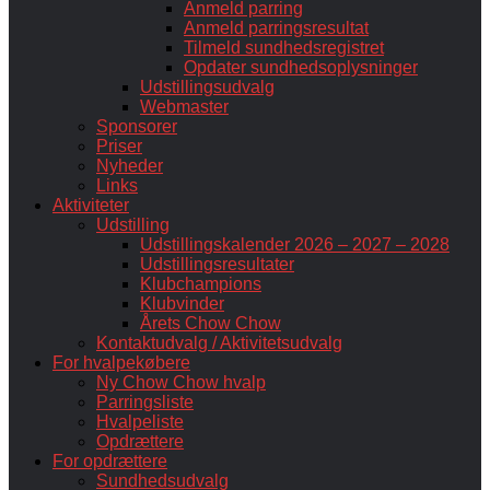
Anmeld parring
Anmeld parringsresultat
Tilmeld sundhedsregistret
Opdater sundhedsoplysninger
Udstillingsudvalg
Webmaster
Sponsorer
Priser
Nyheder
Links
Aktiviteter
Udstilling
Udstillingskalender 2026 – 2027 – 2028
Udstillingsresultater
Klubchampions
Klubvinder
Årets Chow Chow
Kontaktudvalg / Aktivitetsudvalg
For hvalpekøbere
Ny Chow Chow hvalp
Parringsliste
Hvalpeliste
Opdrættere
For opdrættere
Sundhedsudvalg