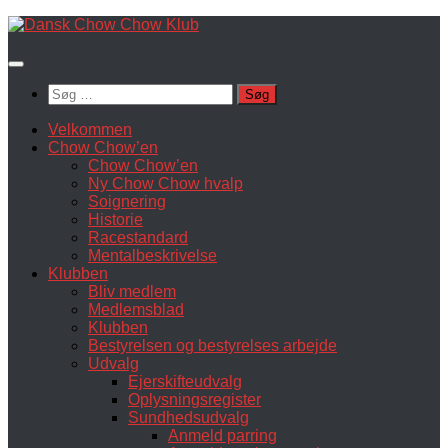
Skip
to
content
Søg
efter:
Velkommen
Chow Chow’en
Chow Chow’en
Ny Chow Chow hvalp
Soignering
Historie
Racestandard
Mentalbeskrivelse
Klubben
Bliv medlem
Medlemsblad
Klubben
Bestyrelsen og bestyrelses arbejde
Udvalg
Ejerskifteudvalg
Oplysningsregister
Sundhedsudvalg
Anmeld parring