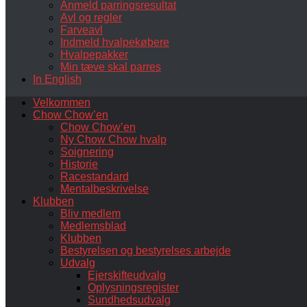
Anmeld parringsresultat
Avl og regler
Farveavl
Indmeld hvalpekøbere
Hvalpepakker
Min tæve skal parres
In English
Velkommen
Chow Chow’en
Chow Chow’en
Ny Chow Chow hvalp
Soignering
Historie
Racestandard
Mentalbeskrivelse
Klubben
Bliv medlem
Medlemsblad
Klubben
Bestyrelsen og bestyrelses arbejde
Udvalg
Ejerskifteudvalg
Oplysningsregister
Sundhedsudvalg