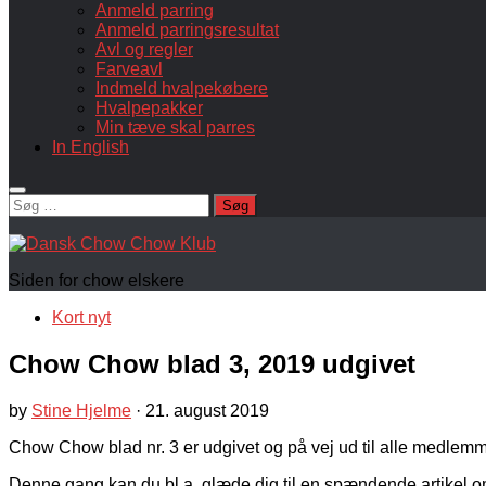
Anmeld parring
Anmeld parringsresultat
Avl og regler
Farveavl
Indmeld hvalpekøbere
Hvalpepakker
Min tæve skal parres
In English
Søg
efter:
Siden for chow elskere
Kort nyt
Chow Chow blad 3, 2019 udgivet
by
Stine Hjelme
·
21. august 2019
Chow Chow blad nr. 3 er udgivet og på vej ud til alle medlemm
Denne gang kan du bl.a. glæde dig til en spændende artikel om