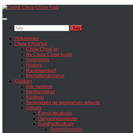
Skip
to
content
Søg
efter:
Velkommen
Chow Chow’en
Chow Chow’en
Ny Chow Chow hvalp
Soignering
Historie
Racestandard
Mentalbeskrivelse
Klubben
Bliv medlem
Medlemsblad
Klubben
Bestyrelsen og bestyrelses arbejde
Udvalg
Ejerskifteudvalg
Oplysningsregister
Sundhedsudvalg
Anmeld parring