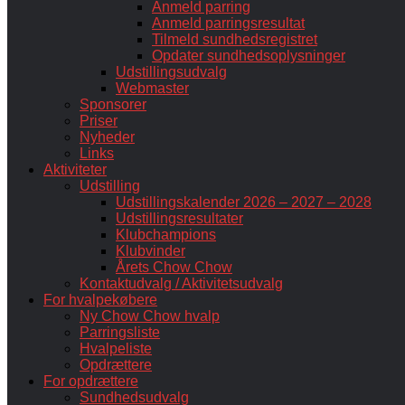
Anmeld parring
Anmeld parringsresultat
Tilmeld sundhedsregistret
Opdater sundhedsoplysninger
Udstillingsudvalg
Webmaster
Sponsorer
Priser
Nyheder
Links
Aktiviteter
Udstilling
Udstillingskalender 2026 – 2027 – 2028
Udstillingsresultater
Klubchampions
Klubvinder
Årets Chow Chow
Kontaktudvalg / Aktivitetsudvalg
For hvalpekøbere
Ny Chow Chow hvalp
Parringsliste
Hvalpeliste
Opdrættere
For opdrættere
Sundhedsudvalg