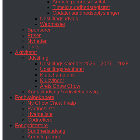
Anmeld parringsresultat
Tilmeld sundhedsregistret
Opdater sundhedsoplysninger
Udstillingsudvalg
Webmaster
Sponsorer
Priser
Nyheder
Links
Aktiviteter
Udstilling
Udstillingskalender 2026 – 2027 – 2028
Udstillingsresultater
Klubchampions
Klubvinder
Årets Chow Chow
Kontaktudvalg / Aktivitetsudvalg
For hvalpekøbere
Ny Chow Chow hvalp
Parringsliste
Hvalpeliste
Opdrættere
For opdrættere
Sundhedsudvalg
Anmeld parring