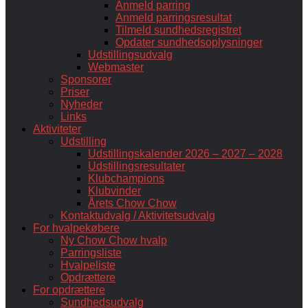
Anmeld parring
Anmeld parringsresultat
Tilmeld sundhedsregistret
Opdater sundhedsoplysninger
Udstillingsudvalg
Webmaster
Sponsorer
Priser
Nyheder
Links
Aktiviteter
Udstilling
Udstillingskalender 2026 – 2027 – 2028
Udstillingsresultater
Klubchampions
Klubvinder
Årets Chow Chow
Kontaktudvalg / Aktivitetsudvalg
For hvalpekøbere
Ny Chow Chow hvalp
Parringsliste
Hvalpeliste
Opdrættere
For opdrættere
Sundhedsudvalg