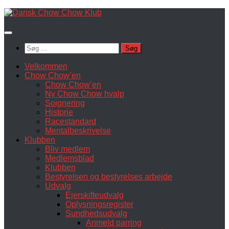
Skip
to
content
Søg
efter:
Velkommen
Chow Chow’en
Chow Chow’en
Ny Chow Chow hvalp
Soignering
Historie
Racestandard
Mentalbeskrivelse
Klubben
Bliv medlem
Medlemsblad
Klubben
Bestyrelsen og bestyrelses arbejde
Udvalg
Ejerskifteudvalg
Oplysningsregister
Sundhedsudvalg
Anmeld parring