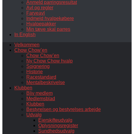
Anmeld parringsresultat
Avl og regler
Farveavl
Indmeld hvalpekøbere
Hvalpepakker
Min tæve skal parres
In English
Velkommen
Chow Chow’en
Chow Chow’en
Ny Chow Chow hvalp
Soignering
Historie
Racestandard
Mentalbeskrivelse
Klubben
Bliv medlem
Medlemsblad
Klubben
Bestyrelsen og bestyrelses arbejde
Udvalg
Ejerskifteudvalg
Oplysningsregister
Sundhedsudvalg