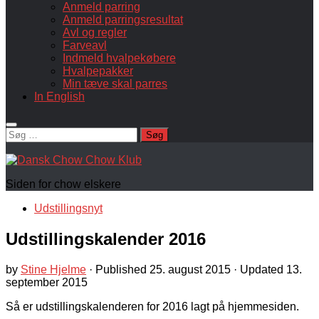
Anmeld parring
Anmeld parringsresultat
Avl og regler
Farveavl
Indmeld hvalpekøbere
Hvalpepakker
Min tæve skal parres
In English
Søg
efter:
Siden for chow elskere
Udstillingsnyt
Udstillingskalender 2016
by
Stine Hjelme
· Published
25. august 2015
· Updated
13.
september 2015
Så er udstillingskalenderen for 2016 lagt på hjemmesiden.