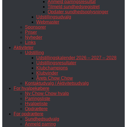
Anmeld parringsresultat
Tilmeld sundhedsregistret
Opdater sundhedsoplysninger
Udstillingsudvalg
Webmaster
Sponsorer
Priser
Nyheder
Links
Aktiviteter
Udstilling
Udstillingskalender 2026 – 2027 – 2028
Udstillingsresultater
Klubchampions
Klubvinder
Årets Chow Chow
Kontaktudvalg / Aktivitetsudvalg
For hvalpekøbere
Ny Chow Chow hvalp
Parringsliste
Hvalpeliste
Opdrættere
For opdrættere
Sundhedsudvalg
Anmeld parring