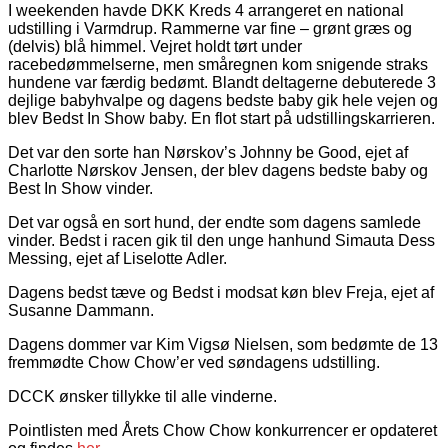
I weekenden havde DKK Kreds 4 arrangeret en national
udstilling i Varmdrup. Rammerne var fine – grønt græs og
(delvis) blå himmel. Vejret holdt tørt under
racebedømmelserne, men småregnen kom snigende straks
hundene var færdig bedømt. Blandt deltagerne debuterede 3
dejlige babyhvalpe og dagens bedste baby gik hele vejen og
blev Bedst In Show baby. En flot start på udstillingskarrieren.
Det var den sorte han Nørskov’s Johnny be Good, ejet af
Charlotte Nørskov Jensen, der blev dagens bedste baby og
Best In Show vinder.
Det var også en sort hund, der endte som dagens samlede
vinder. Bedst i racen gik til den unge hanhund Simauta Dess
Messing, ejet af Liselotte Adler.
Dagens bedst tæve og Bedst i modsat køn blev Freja, ejet af
Susanne Dammann.
Dagens dommer var Kim Vigsø Nielsen, som bedømte de 13
fremmødte Chow Chow’er ved søndagens udstilling.
DCCK ønsker tillykke til alle vinderne.
Pointlisten med Årets Chow Chow konkurrencer er opdateret