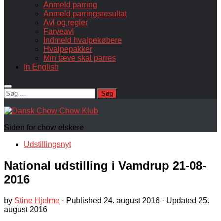
Anmeld parring
Anmeld parringsresultat
Avl og regler
Farveavl
Indmeld hvalpekøbere
Hvalpepakker
Min tæve skal parres
In English
Søg
efter:
Siden for chow elskere
Udstillingsnyt
National udstilling i Vamdrup 21-08-
2016
by
Stine Hjelme
· Published
24. august 2016
· Updated
25.
august 2016