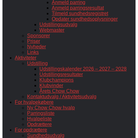
Anmeld parring
Anmeld parringsresultat
Tilmeld sundhedsregistret
Opdater sundhedsoplysninger
Udstillingsudvalg
Webmaster
Sponsorer
Priser
Nyheder
Links
Aktiviteter
Udstilling
Udstillingskalender 2026 – 2027 – 2028
Udstillingsresultater
Klubchampions
Klubvinder
Årets Chow Chow
Kontaktudvalg / Aktivitetsudvalg
For hvalpekøbere
Ny Chow Chow hvalp
Parringsliste
Hvalpeliste
Opdrættere
For opdrættere
Sundhedsudvalg