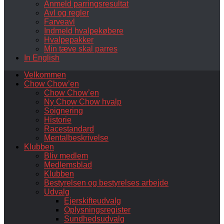
Anmeld parringsresultat
Avl og regler
Farveavl
Indmeld hvalpekøbere
Hvalpepakker
Min tæve skal parres
In English
Velkommen
Chow Chow’en
Chow Chow’en
Ny Chow Chow hvalp
Soignering
Historie
Racestandard
Mentalbeskrivelse
Klubben
Bliv medlem
Medlemsblad
Klubben
Bestyrelsen og bestyrelses arbejde
Udvalg
Ejerskifteudvalg
Oplysningsregister
Sundhedsudvalg