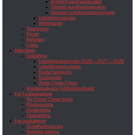
Anmeld parringsresultat
Tilmeld sundhedsregistret
Opdater sundhedsoplysninger
Udstillingsudvalg
Webmaster
Sponsorer
Priser
Nyheder
Links
Aktiviteter
Udstilling
Udstillingskalender 2026 – 2027 – 2028
Udstillingsresultater
Klubchampions
Klubvinder
Årets Chow Chow
Kontaktudvalg / Aktivitetsudvalg
For hvalpekøbere
Ny Chow Chow hvalp
Parringsliste
Hvalpeliste
Opdrættere
For opdrættere
Sundhedsudvalg
Anmeld parring