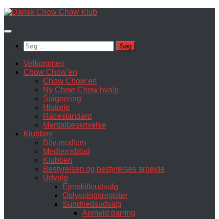
Skip
to
content
Søg
efter:
Velkommen
Chow Chow’en
Chow Chow’en
Ny Chow Chow hvalp
Soignering
Historie
Racestandard
Mentalbeskrivelse
Klubben
Bliv medlem
Medlemsblad
Klubben
Bestyrelsen og bestyrelses arbejde
Udvalg
Ejerskifteudvalg
Oplysningsregister
Sundhedsudvalg
Anmeld parring