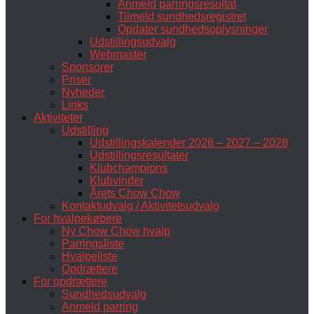
Anmeld parringsresultat
Tilmeld sundhedsregistret
Opdater sundhedsoplysninger
Udstillingsudvalg
Webmaster
Sponsorer
Priser
Nyheder
Links
Aktiviteter
Udstilling
Udstillingskalender 2026 – 2027 – 2028
Udstillingsresultater
Klubchampions
Klubvinder
Årets Chow Chow
Kontaktudvalg / Aktivitetsudvalg
For hvalpekøbere
Ny Chow Chow hvalp
Parringsliste
Hvalpeliste
Opdrættere
For opdrættere
Sundhedsudvalg
Anmeld parring