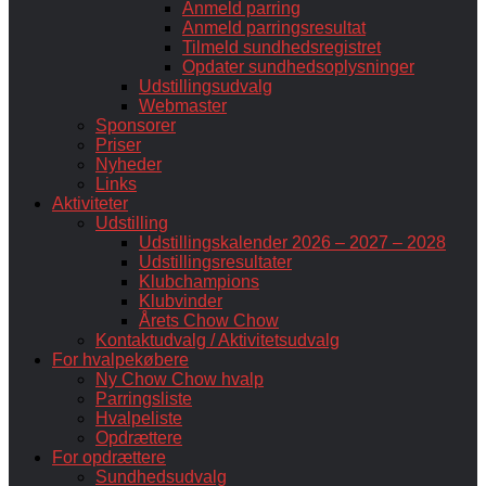
Anmeld parring
Anmeld parringsresultat
Tilmeld sundhedsregistret
Opdater sundhedsoplysninger
Udstillingsudvalg
Webmaster
Sponsorer
Priser
Nyheder
Links
Aktiviteter
Udstilling
Udstillingskalender 2026 – 2027 – 2028
Udstillingsresultater
Klubchampions
Klubvinder
Årets Chow Chow
Kontaktudvalg / Aktivitetsudvalg
For hvalpekøbere
Ny Chow Chow hvalp
Parringsliste
Hvalpeliste
Opdrættere
For opdrættere
Sundhedsudvalg