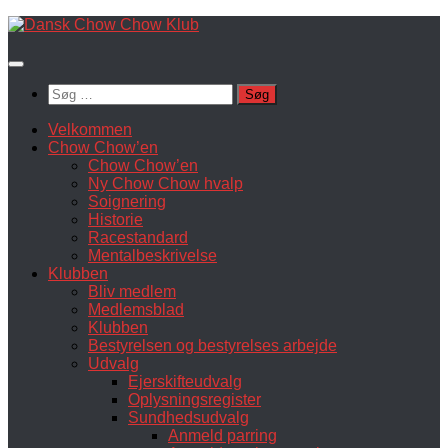
Skip
to
content
Søg
efter:
Velkommen
Chow Chow’en
Chow Chow’en
Ny Chow Chow hvalp
Soignering
Historie
Racestandard
Mentalbeskrivelse
Klubben
Bliv medlem
Medlemsblad
Klubben
Bestyrelsen og bestyrelses arbejde
Udvalg
Ejerskifteudvalg
Oplysningsregister
Sundhedsudvalg
Anmeld parring