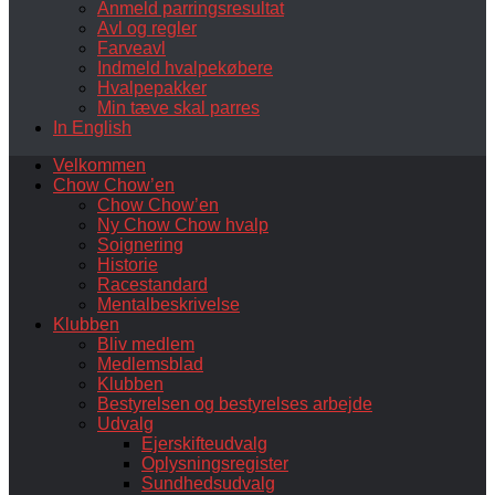
Anmeld parringsresultat
Avl og regler
Farveavl
Indmeld hvalpekøbere
Hvalpepakker
Min tæve skal parres
In English
Velkommen
Chow Chow’en
Chow Chow’en
Ny Chow Chow hvalp
Soignering
Historie
Racestandard
Mentalbeskrivelse
Klubben
Bliv medlem
Medlemsblad
Klubben
Bestyrelsen og bestyrelses arbejde
Udvalg
Ejerskifteudvalg
Oplysningsregister
Sundhedsudvalg