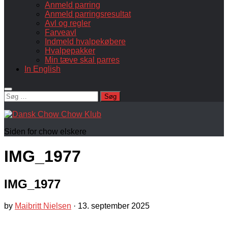
Anmeld parring
Anmeld parringsresultat
Avl og regler
Farveavl
Indmeld hvalpekøbere
Hvalpepakker
Min tæve skal parres
In English
Søg
efter:
Siden for chow elskere
IMG_1977
IMG_1977
by
Maibritt Nielsen
·
13. september 2025