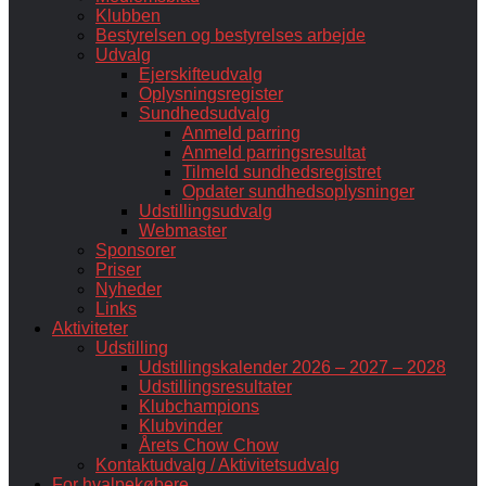
Klubben
Bestyrelsen og bestyrelses arbejde
Udvalg
Ejerskifteudvalg
Oplysningsregister
Sundhedsudvalg
Anmeld parring
Anmeld parringsresultat
Tilmeld sundhedsregistret
Opdater sundhedsoplysninger
Udstillingsudvalg
Webmaster
Sponsorer
Priser
Nyheder
Links
Aktiviteter
Udstilling
Udstillingskalender 2026 – 2027 – 2028
Udstillingsresultater
Klubchampions
Klubvinder
Årets Chow Chow
Kontaktudvalg / Aktivitetsudvalg
For hvalpekøbere