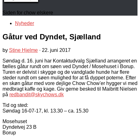
Siden for chow elskere
Nyheder
Gåtur ved Dyndet, Sjælland
by
Stine Hjelme
·
22. juni 2017
Søndag d. 16. juni har Kontaktudvalg Sjælland arrangeret en
fælles gåtur rundt om søen ved Dyndet / Mosehuset i Borup.
Turen er delvist i skygge og de vandglade hunde har flere
steder rundt om søen mulighed for at få dyppet poterne. Efter
en skøn gåtur med vore dejlige Chow Chow'er hygger vi med
medbragt kaffe og kage. Giv gerne besked til Maibritt Nielsen
på
redbandit@skychows.dk
Tid og sted:
Søndag 16-07-17, kl. 13.30 – ca. 15.30
Mosehuset
Dyndetvej 23 B
Borup