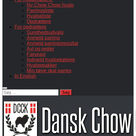
Ny Chow Chow hvalp
Parringsliste
Hvalpeliste
Opdrættere
For opdrættere
Sundhedsudvalg
Anmeld parring
Anmeld parringsresultat
Avl og regler
Farveavl
Indmeld hvalpekøbere
Hvalpepakker
Min tæve skal parres
In English
Søg
efter: