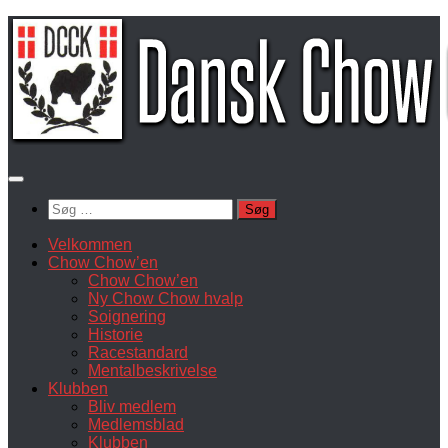
Skip
to
content
Søg
efter:
Velkommen
Chow Chow’en
Chow Chow’en
Ny Chow Chow hvalp
Soignering
Historie
Racestandard
Mentalbeskrivelse
Klubben
Bliv medlem
Medlemsblad
Klubben