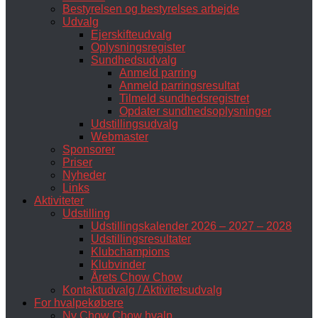
Bestyrelsen og bestyrelses arbejde
Udvalg
Ejerskifteudvalg
Oplysningsregister
Sundhedsudvalg
Anmeld parring
Anmeld parringsresultat
Tilmeld sundhedsregistret
Opdater sundhedsoplysninger
Udstillingsudvalg
Webmaster
Sponsorer
Priser
Nyheder
Links
Aktiviteter
Udstilling
Udstillingskalender 2026 – 2027 – 2028
Udstillingsresultater
Klubchampions
Klubvinder
Årets Chow Chow
Kontaktudvalg / Aktivitetsudvalg
For hvalpekøbere
Ny Chow Chow hvalp