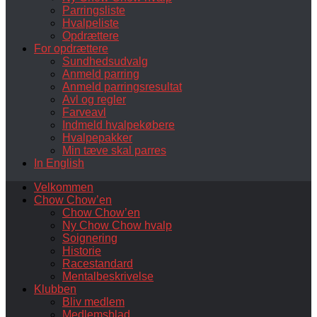
Parringsliste
Hvalpeliste
Opdrættere
For opdrættere
Sundhedsudvalg
Anmeld parring
Anmeld parringsresultat
Avl og regler
Farveavl
Indmeld hvalpekøbere
Hvalpepakker
Min tæve skal parres
In English
Velkommen
Chow Chow’en
Chow Chow’en
Ny Chow Chow hvalp
Soignering
Historie
Racestandard
Mentalbeskrivelse
Klubben
Bliv medlem
Medlemsblad