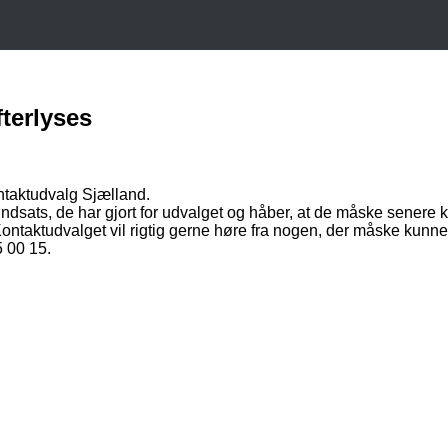
fterlyses
ontaktudvalg Sjælland.
indsats, de har gjort for udvalget og håber, at de måske senere
taktudvalget vil rigtig gerne høre fra nogen, der måske kunne t
5 00 15.