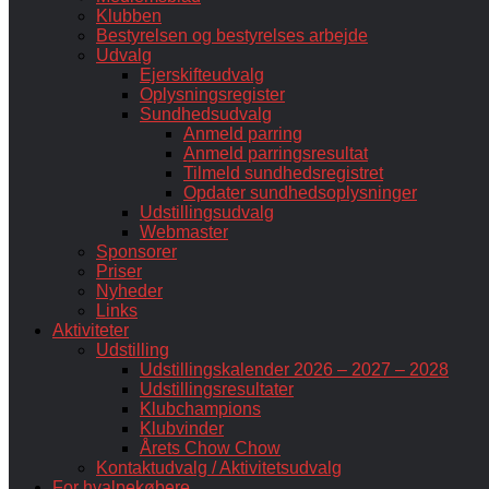
Klubben
Bestyrelsen og bestyrelses arbejde
Udvalg
Ejerskifteudvalg
Oplysningsregister
Sundhedsudvalg
Anmeld parring
Anmeld parringsresultat
Tilmeld sundhedsregistret
Opdater sundhedsoplysninger
Udstillingsudvalg
Webmaster
Sponsorer
Priser
Nyheder
Links
Aktiviteter
Udstilling
Udstillingskalender 2026 – 2027 – 2028
Udstillingsresultater
Klubchampions
Klubvinder
Årets Chow Chow
Kontaktudvalg / Aktivitetsudvalg
For hvalpekøbere