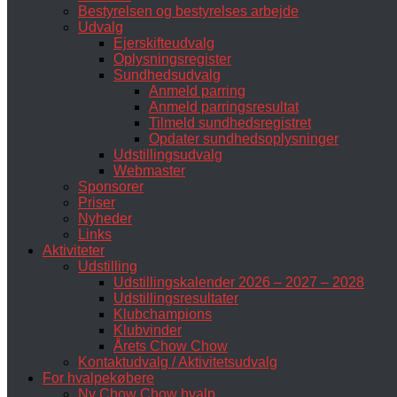
Bestyrelsen og bestyrelses arbejde
Udvalg
Ejerskifteudvalg
Oplysningsregister
Sundhedsudvalg
Anmeld parring
Anmeld parringsresultat
Tilmeld sundhedsregistret
Opdater sundhedsoplysninger
Udstillingsudvalg
Webmaster
Sponsorer
Priser
Nyheder
Links
Aktiviteter
Udstilling
Udstillingskalender 2026 – 2027 – 2028
Udstillingsresultater
Klubchampions
Klubvinder
Årets Chow Chow
Kontaktudvalg / Aktivitetsudvalg
For hvalpekøbere
Ny Chow Chow hvalp