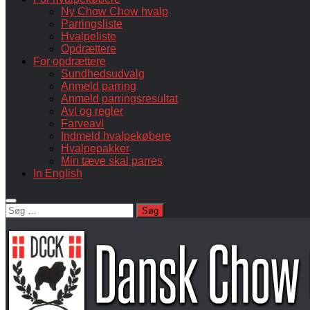
Ny Chow Chow hvalp
Parringsliste
Hvalpeliste
Opdrættere
For opdrættere
Sundhedsudvalg
Anmeld parring
Anmeld parringsresultat
Avl og regler
Farveavl
Indmeld hvalpekøbere
Hvalpepakker
Min tæve skal parres
In English
Søg
efter: