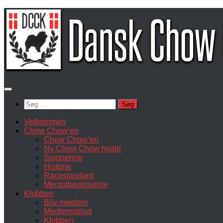
Skip
to
content
Søg
efter:
Velkommen
Chow Chow’en
Chow Chow’en
Ny Chow Chow hvalp
Soignering
Historie
Racestandard
Mentalbeskrivelse
Klubben
Bliv medlem
Medlemsblad
Klubben