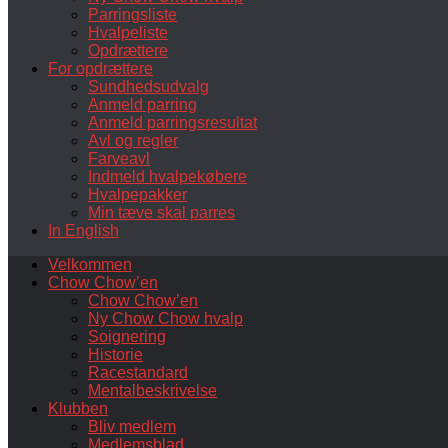
Parringsliste
Hvalpeliste
Opdrættere
For opdrættere
Sundhedsudvalg
Anmeld parring
Anmeld parringsresultat
Avl og regler
Farveavl
Indmeld hvalpekøbere
Hvalpepakker
Min tæve skal parres
In English
Velkommen
Chow Chow’en
Chow Chow’en
Ny Chow Chow hvalp
Soignering
Historie
Racestandard
Mentalbeskrivelse
Klubben
Bliv medlem
Medlemsblad