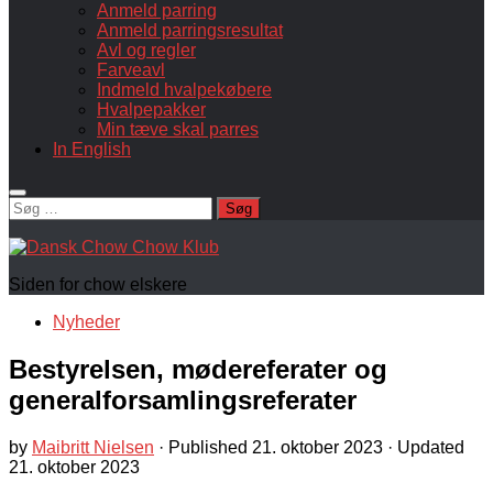
Anmeld parring
Anmeld parringsresultat
Avl og regler
Farveavl
Indmeld hvalpekøbere
Hvalpepakker
Min tæve skal parres
In English
Søg
efter:
Siden for chow elskere
Nyheder
Bestyrelsen, mødereferater og
generalforsamlingsreferater
by
Maibritt Nielsen
· Published
21. oktober 2023
· Updated
21. oktober 2023