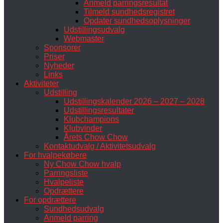
Anmeld parringsresultat
Tilmeld sundhedsregistret
Opdater sundhedsoplysninger
Udstillingsudvalg
Webmaster
Sponsorer
Priser
Nyheder
Links
Aktiviteter
Udstilling
Udstillingskalender 2026 – 2027 – 2028
Udstillingsresultater
Klubchampions
Klubvinder
Årets Chow Chow
Kontaktudvalg / Aktivitetsudvalg
For hvalpekøbere
Ny Chow Chow hvalp
Parringsliste
Hvalpeliste
Opdrættere
For opdrættere
Sundhedsudvalg
Anmeld parring