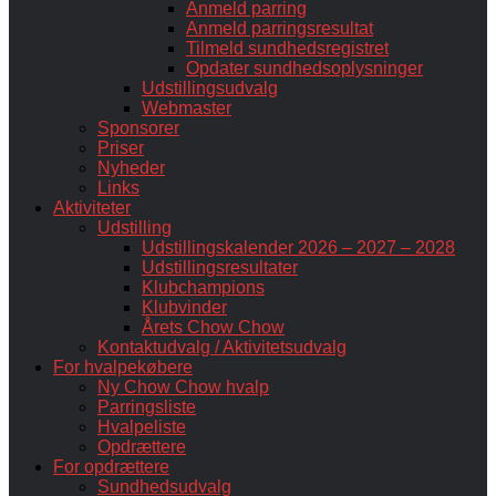
Anmeld parring
Anmeld parringsresultat
Tilmeld sundhedsregistret
Opdater sundhedsoplysninger
Udstillingsudvalg
Webmaster
Sponsorer
Priser
Nyheder
Links
Aktiviteter
Udstilling
Udstillingskalender 2026 – 2027 – 2028
Udstillingsresultater
Klubchampions
Klubvinder
Årets Chow Chow
Kontaktudvalg / Aktivitetsudvalg
For hvalpekøbere
Ny Chow Chow hvalp
Parringsliste
Hvalpeliste
Opdrættere
For opdrættere
Sundhedsudvalg