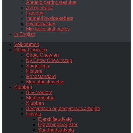
Anmeld parringsresultat
Avl og regler
Farveavl
Indmeld hvalpekøbere
Hvalpepakker
Min tæve skal parres
In English
Velkommen
Chow Chow’en
Chow Chow’en
Ny Chow Chow hvalp
Soignering
Historie
Racestandard
Mentalbeskrivelse
Klubben
Bliv medlem
Medlemsblad
Klubben
Bestyrelsen og bestyrelses arbejde
Udvalg
Ejerskifteudvalg
Oplysningsregister
Sundhedsudvalg