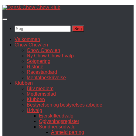
Skip
to
content
Søg
efter:
Velkommen
Chow Chow’en
Chow Chow’en
Ny Chow Chow hvalp
Soignering
Historie
Racestandard
Mentalbeskrivelse
Klubben
Bliv medlem
Medlemsblad
Klubben
Bestyrelsen og bestyrelses arbejde
Udvalg
Ejerskifteudvalg
Oplysningsregister
Sundhedsudvalg
Anmeld parring