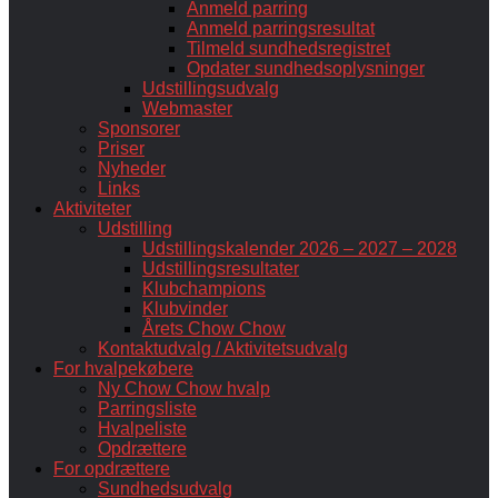
Anmeld parring
Anmeld parringsresultat
Tilmeld sundhedsregistret
Opdater sundhedsoplysninger
Udstillingsudvalg
Webmaster
Sponsorer
Priser
Nyheder
Links
Aktiviteter
Udstilling
Udstillingskalender 2026 – 2027 – 2028
Udstillingsresultater
Klubchampions
Klubvinder
Årets Chow Chow
Kontaktudvalg / Aktivitetsudvalg
For hvalpekøbere
Ny Chow Chow hvalp
Parringsliste
Hvalpeliste
Opdrættere
For opdrættere
Sundhedsudvalg