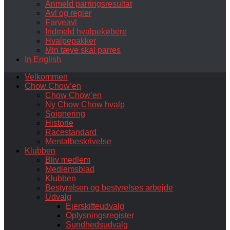
Anmeld parringsresultat
Avl og regler
Farveavl
Indmeld hvalpekøbere
Hvalpepakker
Min tæve skal parres
In English
Velkommen
Chow Chow’en
Chow Chow’en
Ny Chow Chow hvalp
Soignering
Historie
Racestandard
Mentalbeskrivelse
Klubben
Bliv medlem
Medlemsblad
Klubben
Bestyrelsen og bestyrelses arbejde
Udvalg
Ejerskifteudvalg
Oplysningsregister
Sundhedsudvalg