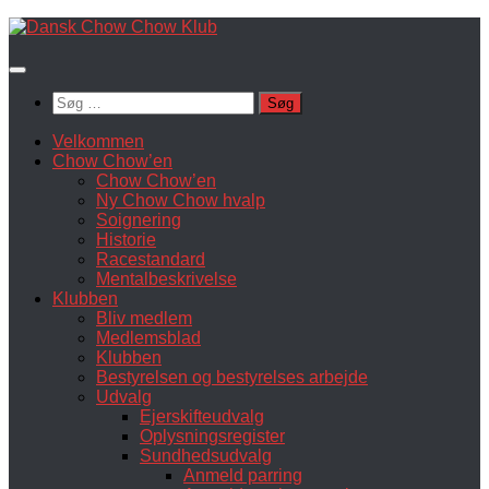
Skip
to
content
Søg
efter:
Velkommen
Chow Chow’en
Chow Chow’en
Ny Chow Chow hvalp
Soignering
Historie
Racestandard
Mentalbeskrivelse
Klubben
Bliv medlem
Medlemsblad
Klubben
Bestyrelsen og bestyrelses arbejde
Udvalg
Ejerskifteudvalg
Oplysningsregister
Sundhedsudvalg
Anmeld parring