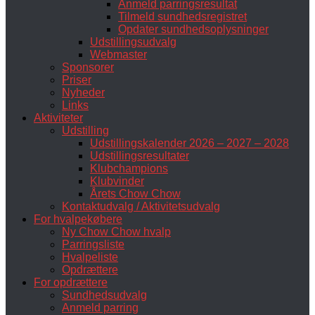
Anmeld parringsresultat
Tilmeld sundhedsregistret
Opdater sundhedsoplysninger
Udstillingsudvalg
Webmaster
Sponsorer
Priser
Nyheder
Links
Aktiviteter
Udstilling
Udstillingskalender 2026 – 2027 – 2028
Udstillingsresultater
Klubchampions
Klubvinder
Årets Chow Chow
Kontaktudvalg / Aktivitetsudvalg
For hvalpekøbere
Ny Chow Chow hvalp
Parringsliste
Hvalpeliste
Opdrættere
For opdrættere
Sundhedsudvalg
Anmeld parring