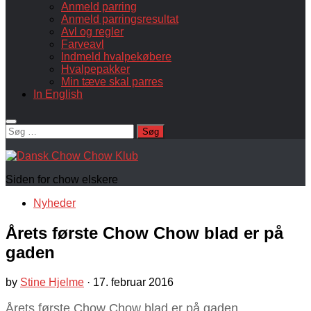
Anmeld parring
Anmeld parringsresultat
Avl og regler
Farveavl
Indmeld hvalpekøbere
Hvalpepakker
Min tæve skal parres
In English
Søg
efter:
Siden for chow elskere
Nyheder
Årets første Chow Chow blad er på
gaden
by
Stine Hjelme
·
17. februar 2016
Årets første Chow Chow blad er på gaden