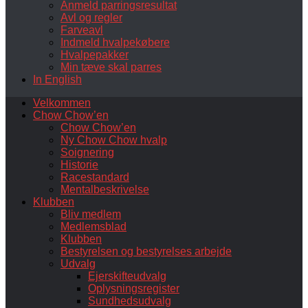
Anmeld parringsresultat
Avl og regler
Farveavl
Indmeld hvalpekøbere
Hvalpepakker
Min tæve skal parres
In English
Velkommen
Chow Chow’en
Chow Chow’en
Ny Chow Chow hvalp
Soignering
Historie
Racestandard
Mentalbeskrivelse
Klubben
Bliv medlem
Medlemsblad
Klubben
Bestyrelsen og bestyrelses arbejde
Udvalg
Ejerskifteudvalg
Oplysningsregister
Sundhedsudvalg