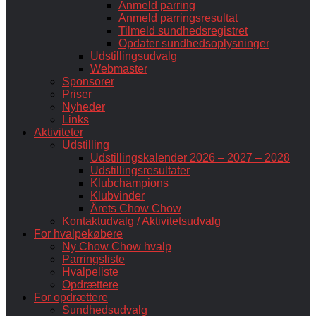
Anmeld parring
Anmeld parringsresultat
Tilmeld sundhedsregistret
Opdater sundhedsoplysninger
Udstillingsudvalg
Webmaster
Sponsorer
Priser
Nyheder
Links
Aktiviteter
Udstilling
Udstillingskalender 2026 – 2027 – 2028
Udstillingsresultater
Klubchampions
Klubvinder
Årets Chow Chow
Kontaktudvalg / Aktivitetsudvalg
For hvalpekøbere
Ny Chow Chow hvalp
Parringsliste
Hvalpeliste
Opdrættere
For opdrættere
Sundhedsudvalg