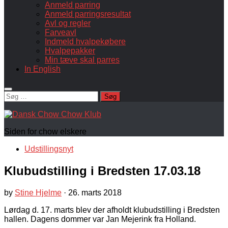
Anmeld parring
Anmeld parringsresultat
Avl og regler
Farveavl
Indmeld hvalpekøbere
Hvalpepakker
Min tæve skal parres
In English
Søg
efter:
Siden for chow elskere
Udstillingsnyt
Klubudstilling i Bredsten 17.03.18
by
Stine Hjelme
·
26. marts 2018
Lørdag d. 17. marts blev der afholdt klubudstilling i Bredsten
hallen. Dagens dommer var Jan Mejerink fra Holland.