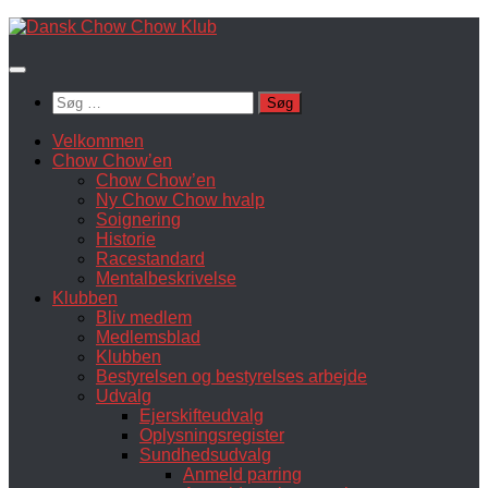
Skip
to
content
Søg
efter:
Velkommen
Chow Chow’en
Chow Chow’en
Ny Chow Chow hvalp
Soignering
Historie
Racestandard
Mentalbeskrivelse
Klubben
Bliv medlem
Medlemsblad
Klubben
Bestyrelsen og bestyrelses arbejde
Udvalg
Ejerskifteudvalg
Oplysningsregister
Sundhedsudvalg
Anmeld parring