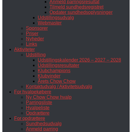
Anmeld parringsresultat
Tilmeld sundhedsregistret
Opdater sundhedsoplysninger
Udstillingsudvalg
Webmaster
Sponsorer
Priser
Nyheder
Links
Aktiviteter
Udstilling
Udstillingskalender 2026 – 2027 – 2028
Udstillingsresultater
Klubchampions
Klubvinder
Årets Chow Chow
Kontaktudvalg / Aktivitetsudvalg
For hvalpekøbere
Ny Chow Chow hvalp
Parringsliste
Hvalpeliste
Opdrættere
For opdrættere
Sundhedsudvalg
Anmeld parring