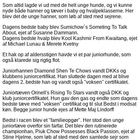
Som altid lagde vi ud med de helt unge hunde, og vi kunne
nyde både hanner og tæver i baby og hvalpeklasserne. Her
blev det de unge hanner, som løb af sted med sejrene.
Dagens bedste baby blev Sumichow´s Someting To Talk
About, ejet af Susanne Dammann.
Dagens bedste hvalp blev Kool Kashmir From Kwaitang, ejet
af Michael Lunau & Merete Kvetny
Et hak op af aldersstigen havde vi et par juniorhunde, som
også klarede sig rigtig flot.
Juniorhannen Diamond Shen Te Chows vandt DKKs og
klubbens juniorcertifikat. Han sluttede dagen med at blive
dagens 2. bedste han og vandt også "voksen" certifikatet.
Juniortæven Orinell's Rising To Stars vandt også DKK og
klub juniorcertifikatet. Hun gav den gas og endte som dagens
bedste tæve med "voksen" certifikat og til slut Bedst i modsat
køn. Begge junior hunde ejes af Mette Maj Lindorff
Bedst i racen blev et "familieopgør". Her stod den unge
juniortæve overfor sin farfar. Det blev den rutinerede
championhan, Piuk Chow Possesses Black Passion, ejet af
Stine Hjelme, som løb af sted med den samlede sejr som