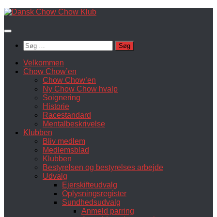
Skip
to
content
Søg
efter:
Velkommen
Chow Chow’en
Chow Chow’en
Ny Chow Chow hvalp
Soignering
Historie
Racestandard
Mentalbeskrivelse
Klubben
Bliv medlem
Medlemsblad
Klubben
Bestyrelsen og bestyrelses arbejde
Udvalg
Ejerskifteudvalg
Oplysningsregister
Sundhedsudvalg
Anmeld parring