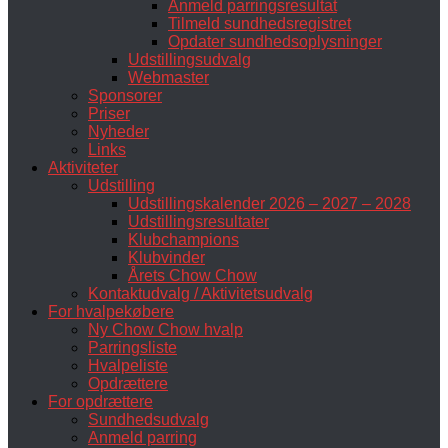
Anmeld parringsresultat
Tilmeld sundhedsregistret
Opdater sundhedsoplysninger
Udstillingsudvalg
Webmaster
Sponsorer
Priser
Nyheder
Links
Aktiviteter
Udstilling
Udstillingskalender 2026 – 2027 – 2028
Udstillingsresultater
Klubchampions
Klubvinder
Årets Chow Chow
Kontaktudvalg / Aktivitetsudvalg
For hvalpekøbere
Ny Chow Chow hvalp
Parringsliste
Hvalpeliste
Opdrættere
For opdrættere
Sundhedsudvalg
Anmeld parring