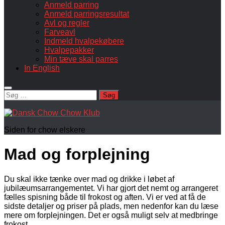
Anmeld parring
Anmeld parringsresultat
Avl og regler
Farveavl
Indmeld hvalpekøbere
Hvalpepakker
Min tæve skal parres
In English
Søg
efter:
Siden for chow elskere
Mad og forplejning
Du skal ikke tænke over mad og drikke i løbet af
jubilæumsarrangementet. Vi har gjort det nemt og arrangeret
fælles spisning både til frokost og aften. Vi er ved at få de
sidste detaljer og priser på plads, men nedenfor kan du læse
mere om forplejningen. Det er også muligt selv at medbringe
frokost.