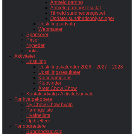
Anmeld parring
Anmeld parringsresultat
Tilmeld sundhedsregistret
Opdater sundhedsoplysninger
Udstillingsudvalg
Webmaster
Sponsorer
Priser
Nyheder
Links
Aktiviteter
Udstilling
Udstillingskalender 2026 – 2027 – 2028
Udstillingsresultater
Klubchampions
Klubvinder
Årets Chow Chow
Kontaktudvalg / Aktivitetsudvalg
For hvalpekøbere
Ny Chow Chow hvalp
Parringsliste
Hvalpeliste
Opdrættere
For opdrættere
Sundhedsudvalg