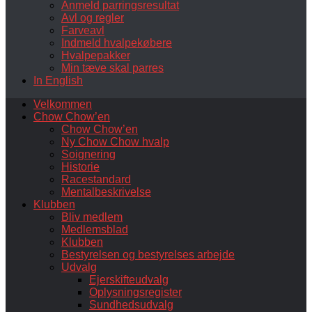
Anmeld parringsresultat
Avl og regler
Farveavl
Indmeld hvalpekøbere
Hvalpepakker
Min tæve skal parres
In English
Velkommen
Chow Chow’en
Chow Chow’en
Ny Chow Chow hvalp
Soignering
Historie
Racestandard
Mentalbeskrivelse
Klubben
Bliv medlem
Medlemsblad
Klubben
Bestyrelsen og bestyrelses arbejde
Udvalg
Ejerskifteudvalg
Oplysningsregister
Sundhedsudvalg