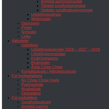
Anmeld parringsresultat
Tilmeld sundhedsregistret
Opdater sundhedsoplysninger
Udstillingsudvalg
Webmaster
Sponsorer
Priser
Nyheder
Links
Aktiviteter
Udstilling
Udstillingskalender 2026 – 2027 – 2028
Udstillingsresultater
Klubchampions
Klubvinder
Årets Chow Chow
Kontaktudvalg / Aktivitetsudvalg
For hvalpekøbere
Ny Chow Chow hvalp
Parringsliste
Hvalpeliste
Opdrættere
For opdrættere
Sundhedsudvalg
Anmeld parring