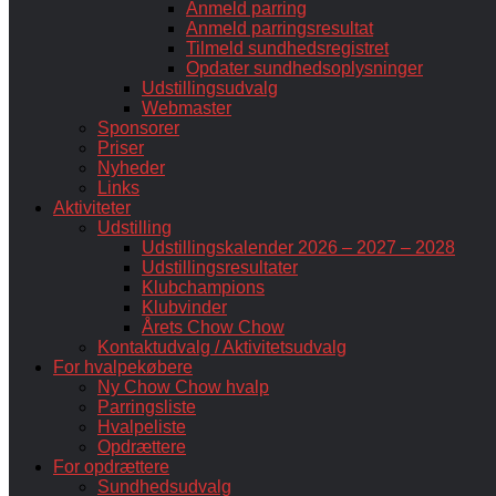
Anmeld parring
Anmeld parringsresultat
Tilmeld sundhedsregistret
Opdater sundhedsoplysninger
Udstillingsudvalg
Webmaster
Sponsorer
Priser
Nyheder
Links
Aktiviteter
Udstilling
Udstillingskalender 2026 – 2027 – 2028
Udstillingsresultater
Klubchampions
Klubvinder
Årets Chow Chow
Kontaktudvalg / Aktivitetsudvalg
For hvalpekøbere
Ny Chow Chow hvalp
Parringsliste
Hvalpeliste
Opdrættere
For opdrættere
Sundhedsudvalg