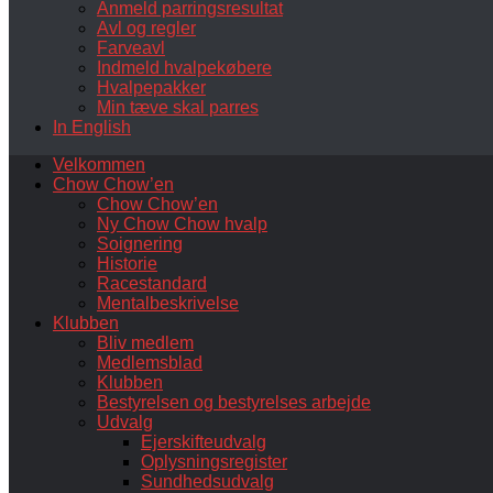
Anmeld parringsresultat
Avl og regler
Farveavl
Indmeld hvalpekøbere
Hvalpepakker
Min tæve skal parres
In English
Velkommen
Chow Chow’en
Chow Chow’en
Ny Chow Chow hvalp
Soignering
Historie
Racestandard
Mentalbeskrivelse
Klubben
Bliv medlem
Medlemsblad
Klubben
Bestyrelsen og bestyrelses arbejde
Udvalg
Ejerskifteudvalg
Oplysningsregister
Sundhedsudvalg