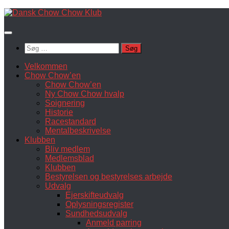
Skip
to
content
Søg
efter:
Velkommen
Chow Chow’en
Chow Chow’en
Ny Chow Chow hvalp
Soignering
Historie
Racestandard
Mentalbeskrivelse
Klubben
Bliv medlem
Medlemsblad
Klubben
Bestyrelsen og bestyrelses arbejde
Udvalg
Ejerskifteudvalg
Oplysningsregister
Sundhedsudvalg
Anmeld parring