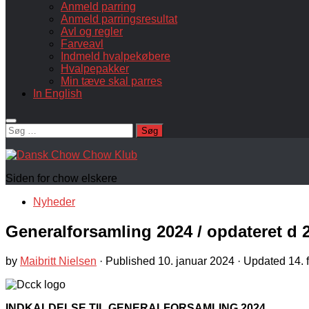
Anmeld parring
Anmeld parringsresultat
Avl og regler
Farveavl
Indmeld hvalpekøbere
Hvalpepakker
Min tæve skal parres
In English
Søg
efter:
Siden for chow elskere
Nyheder
Generalforsamling 2024 / opdateret d 
by
Maibritt Nielsen
· Published
10. januar 2024
· Updated
14. 
INDKALDELSE TIL GENERALFORSAMLING 2024
.